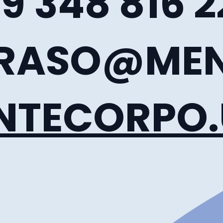
9 348 816 
RASO@MEN
NTECORPO