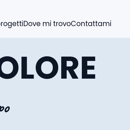
progetti
Dove mi trovo
Contattami
DOLORE
po