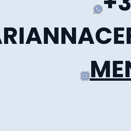
+3
RIANNACE
ME