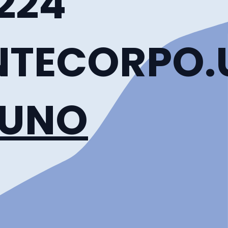
2224
TECORPO.
.UNO