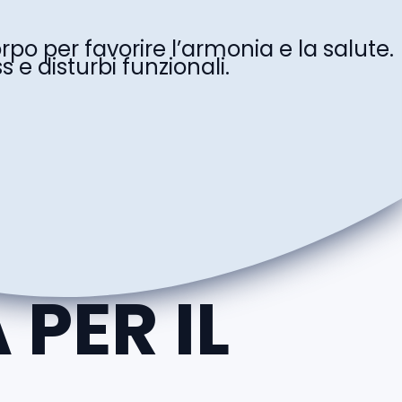
po per favorire l’armonia e la salute.
 e disturbi funzionali.
 PER IL