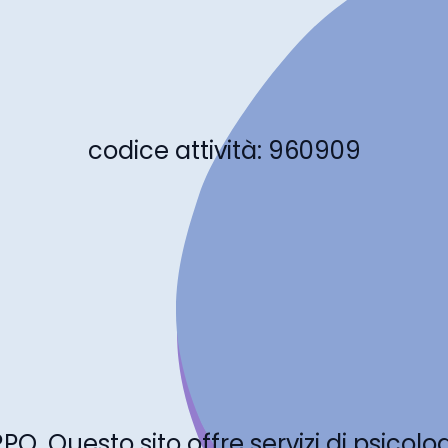
codice attività: 960909
ORPO. Questo sito offre servizi di psicol